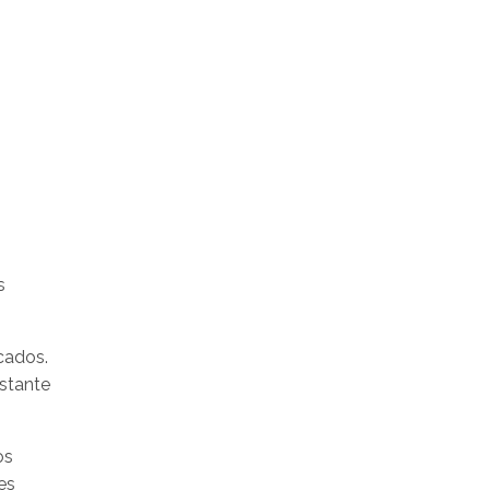
s
cados.
stante
os
es