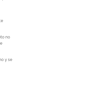
te
eto no
de
no y se