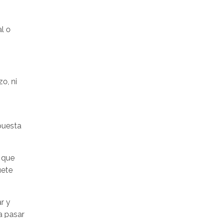
l o
o, ni
puesta
r que
uete
r y
a pasar