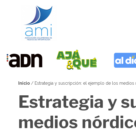
Pasar
al
contenido
principal
Inicio
Estrategia y suscripción: el ejemplo de los medios
Sobrescribir
Estrategia y s
enlaces
de
medios nórdic
ayuda