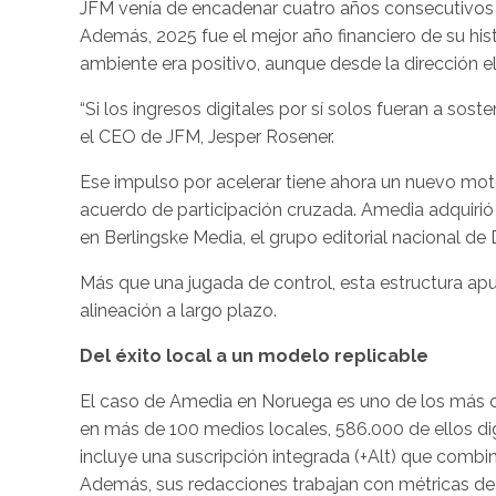
JFM venía de encadenar cuatro años consecutivos c
Además, 2025 fue el mejor año financiero de su hist
ambiente era positivo, aunque desde la dirección el 
“Si los ingresos digitales por sí solos fueran a so
el CEO de JFM, Jesper Rosener.
Ese impulso por acelerar tiene ahora un nuevo mot
acuerdo de participación cruzada. Amedia adquirió
en Berlingske Media, el grupo editorial nacional de
Más que una jugada de control, esta estructura apu
alineación a largo plazo.
Del éxito local a un modelo replicable
El caso de Amedia en Noruega es uno de los más ci
en más de 100 medios locales, 586.000 de ellos dig
incluye una suscripción integrada (+Alt) que combin
Además, sus redacciones trabajan con métricas de