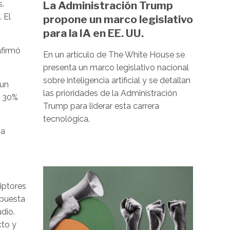
s.
La Administración Trump
 El
propone un marco legislativo
para la IA en EE. UU.
afirmó
En un artículo de The White House se
presenta un marco legislativo nacional
sobre inteligencia artificial y se detallan
 un
las prioridades de la Administración
l 30%
Trump para liderar esta carrera
tecnológica.
na
Image
iptores
opuesta
dio.
cto y