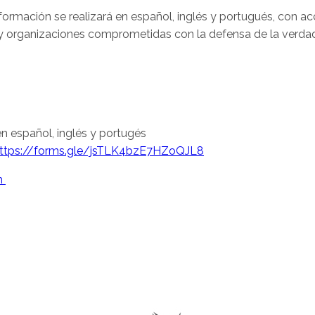
rmación se realizará en español, inglés y portugués, con acces
y organizaciones comprometidas con la defensa de la verdad, 
en español, inglés y portugés
ttps://forms.gle/jsTLK4bzE7HZoQJL8
m