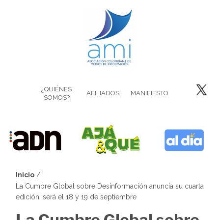
Pasar
al
contenido
principal
¿QUIÉNES
AFILIADOS
MANIFIESTO
SOMOS?
Inicio
Sobrescribir
La Cumbre Global sobre Desinformación anuncia su cuarta
edición: será el 18 y 19 de septiembre
enlaces
La Cumbre Global sobre