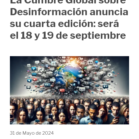
de
Desinformación anuncia
ayuda
su cuarta edición: será
a
el 18 y 19 de septiembre
la
navegación
Image
31 de Mayo de 2024