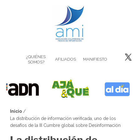
Pasar
al
contenido
principal
¿QUIÉNES
AFILIADOS
MANIFIESTO
SOMOS?
Inicio
Sobrescribir
La distribución de información verificada, uno de los
desafíos de la III Cumbre global sobre Desinformación
enlaces
La distribución de