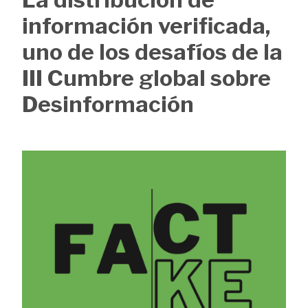
de
información verificada,
ayuda
uno de los desafíos de la
a
III Cumbre global sobre
la
Desinformación
navegación
Image