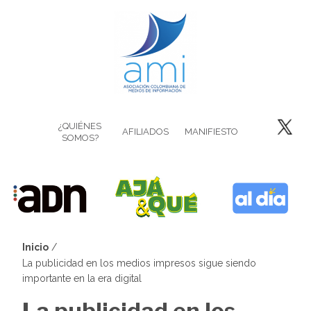
Pasar
al
contenido
principal
¿QUIÉNES
AFILIADOS
MANIFIESTO
SOMOS?
Inicio
Sobrescribir
La publicidad en los medios impresos sigue siendo
importante en la era digital
enlaces
La publicidad en los