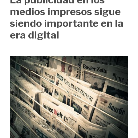
de
medios impresos sigue
ayuda
siendo importante en la
a
era digital
la
navegación
Image