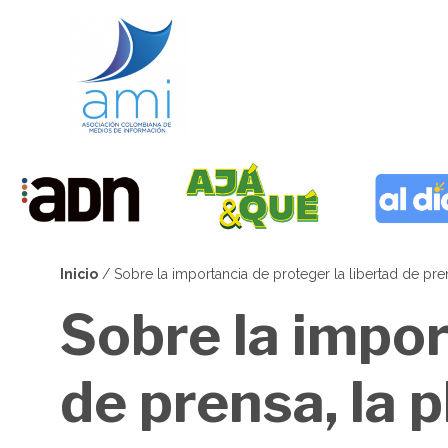
Pasar
al
contenido
principal
Inicio
Sobre la importancia de proteger la libertad de pr
Sobrescribir
Sobre la impor
enlaces
de
de prensa, la p
ayuda