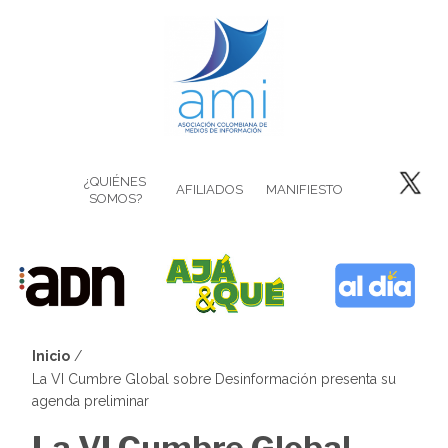
Pasar
al
contenido
principal
¿QUIÉNES
AFILIADOS
MANIFIESTO
SOMOS?
Inicio
Sobrescribir
La VI Cumbre Global sobre Desinformación presenta su
agenda preliminar
enlaces
La VI Cumbre Global