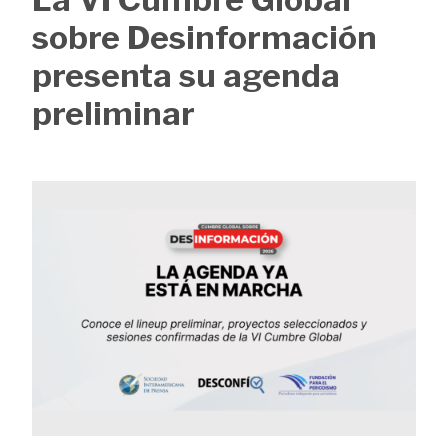
de
sobre Desinformación
ayuda
presenta su agenda
a
preliminar
la
navegación
Image