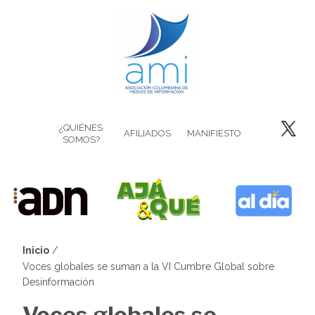
Pasar
al
contenido
principal
¿QUIÉNES
AFILIADOS
MANIFIESTO
SOMOS?
Inicio
Sobrescribir
Voces globales se suman a la VI Cumbre Global sobre
Desinformación
enlaces
Voces globales se