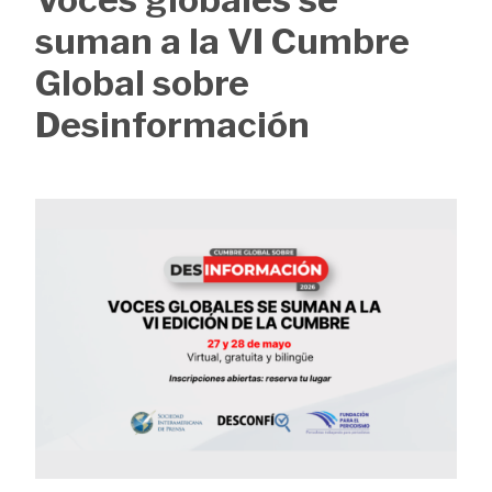
de
suman a la VI Cumbre
ayuda
Global sobre
a
Desinformación
la
navegación
Image