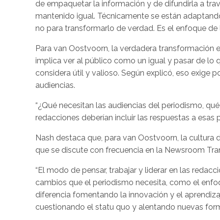
de empaquetar la información y de difundirla a trav
mantenido igual. Técnicamente se están adaptando
no para transformarlo de verdad. Es el enfoque de lo
Para van Oostvoorn, la verdadera transformación e
implica ver al público como un igual y pasar de lo 
considera útil y valioso. Según explicó, eso exige 
audiencias.
“¿Qué necesitan las audiencias del periodismo, qué
redacciones deberían incluir las respuestas a esas 
Nash destaca que, para van Oostvoorn, la cultura d
que se discute con frecuencia en la Newsroom Tran
“El modo de pensar, trabajar y liderar en las redac
cambios que el periodismo necesita, como el enfoqu
diferencia fomentando la innovación y el aprendiza
cuestionando el statu quo y alentando nuevas forma