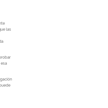
nte
que las
da
probar
 esa
igación
 puede