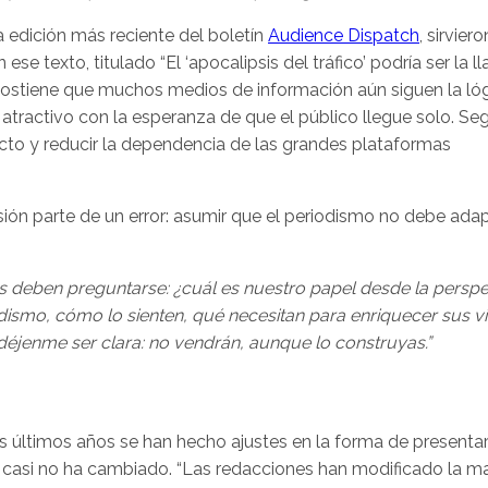
 edición más reciente del boletín
Audience Dispatch
, sirviero
se texto, titulado “El ‘apocalipsis del tráfico’ podría ser la 
 sostiene que muchos medios de información aún siguen la lóg
o atractivo con la esperanza de que el público llegue solo. Se
ecto y reducir la dependencia de las grandes plataformas
ión parte de un error: asumir que el periodismo no debe adap
as deben preguntarse: ¿cuál es nuestro papel desde la perspe
dismo, cómo lo sienten, qué necesitan para enriquecer sus v
éjenme ser clara: no vendrán, aunque lo construyas.”
s últimos años se han hecho ajustes en la forma de presentar
n sí casi no ha cambiado. “Las redacciones han modificado la m