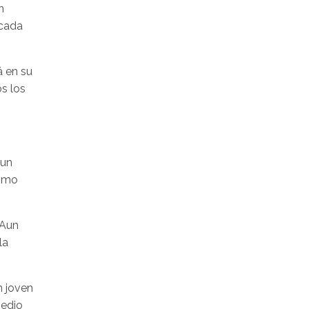
n
 cada
á en su
os los
 un
como
 Aun
la
n joven
medio