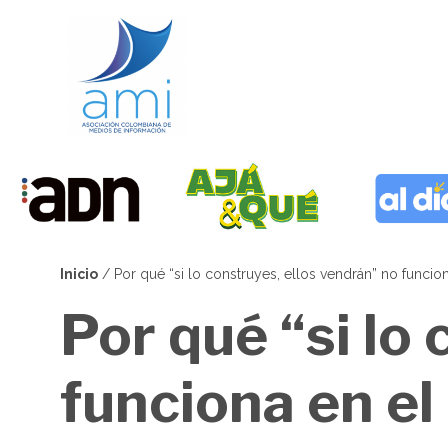
Pasar
al
contenido
principal
Inicio
Por qué “si lo construyes, ellos vendrán” no funcio
Sobrescribir
Por qué “si lo
enlaces
de
funciona en el
ayuda