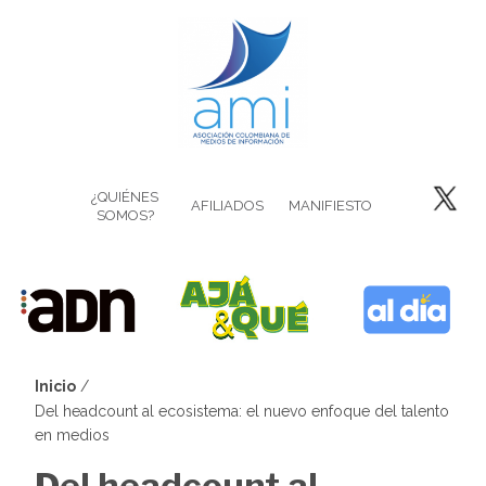
Pasar
al
contenido
principal
¿QUIÉNES
AFILIADOS
MANIFIESTO
SOMOS?
Inicio
Sobrescribir
Del headcount al ecosistema: el nuevo enfoque del talento
en medios
enlaces
Del headcount al