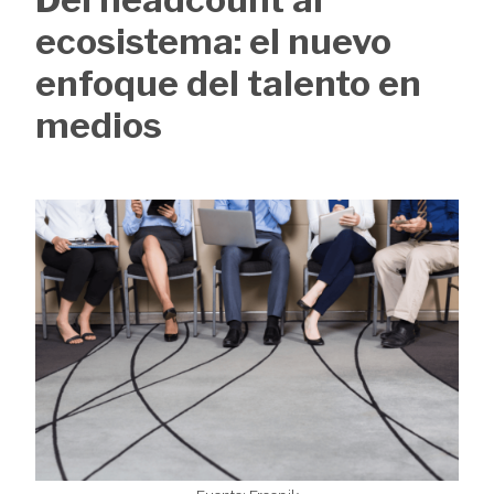
de
ecosistema: el nuevo
ayuda
enfoque del talento en
a
medios
la
navegación
Image