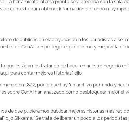
. La herramienta interna pronto será probada con la sala d
afos de contexto para obtener información de fondo muy rápido"
loto de publicación está ayudando a los periodistas a ser 
fuertes de GenAI son proteger el periodismo y mejorar la efici
 lo que estábamos tratando de hacer en nuestro negocio e
uí para contar mejores historias", dijo.
menzó en 1822, por lo que hay "un archivo profundo y rico" 
ones sobre GenAI han analizado cómo desbloquear mejor el v
os de que pudiéramos publicar mejores historias más rápido
", dijo Sikkema. "Se trata de liberar un poco a los periodistas