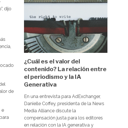
Image
e
, dijo
más
encia,
¿Cuál es el valor del
nfocado
contenido? La relación entre
el periodismo y la IA
Generativa
del
alor de
En una entrevista para AdExchanger,
Danielle Coffey, presidenta de la News
 e
Media Alliance discute la
 para
compensación justa para los editores
en relación con la IA generativa y