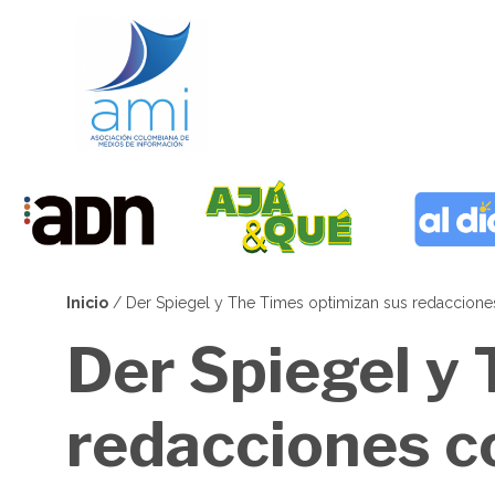
Pasar
al
contenido
principal
Inicio
Der Spiegel y The Times optimizan sus redacciones
Sobrescribir
Der Spiegel y
enlaces
de
redacciones c
ayuda