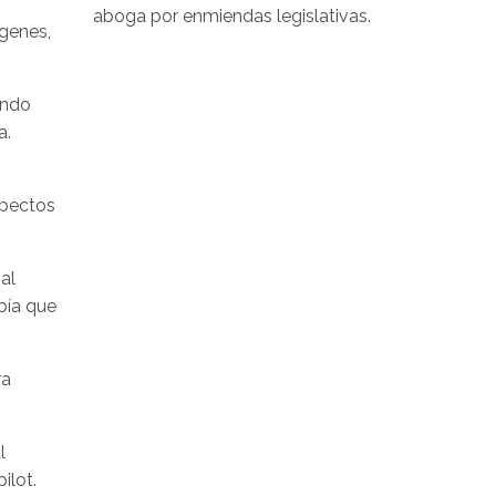
aboga por enmiendas legislativas.
ágenes,
endo
a.
spectos
al
bía que
ra
l
ilot.