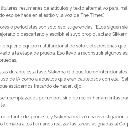
itulares, resúmenes de artículos y texto alternativo para im
do eso se hace en el estilo y la voz de The Times."
ores o periodistas son solo eso: sugerencias. "Ellos siguen si
rarlo o descartarlo y escribir el suyo propio", aclaró Sikkem
n pequeño equipo multifuncional de solo siete personas que
evarlo a la etapa de prueba. Eso llevó a reconstruir algunos a
 pruebas.
tas durante esta fase. Sikkema dijo que fueron intencionales 
l uso de IA como a aquellos que eran cautelosos con ella. "Sa
 que estábamos tratando de hacer", dijo.
ser reemplazados por un bot, sino de recibir herramientas pa
te.
 importante del proceso, y Sikkema realizó una investigación a
tomaba a los humanos realizar las tareas asignadas al Co-p