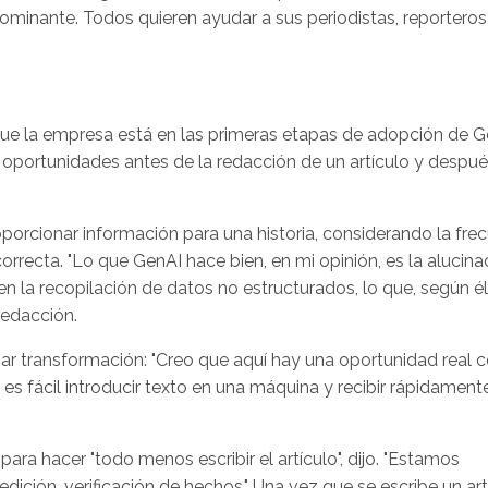
dominante. Todos quieren ayudar a sus periodistas, reporteros
 que la empresa está en las primeras etapas de adopción de G
portunidades antes de la redacción de un artículo y despué
porcionar información para una historia, considerando la fre
rrecta. "Lo que GenAI hace bien, en mi opinión, es la alucina
n la recopilación de datos no estructurados, lo que, según él
redacción.
ar transformación: "Creo que aquí hay una oportunidad real c
es fácil introducir texto en una máquina y recibir rápidament
ara hacer "todo menos escribir el artículo", dijo. "Estamos
dición, verificación de hechos." Una vez que se escribe un art