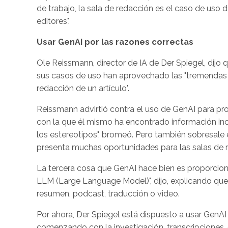
de trabajo, la sala de redacción es el caso de uso 
editores".
Usar GenAI por las razones correctas
Ole Reissmann, director de IA de Der Spiegel, dijo
sus casos de uso han aprovechado las "tremendas o
redacción de un artículo".
Reissmann advirtió contra el uso de GenAI para pro
con la que él mismo ha encontrado información inco
los estereotipos", bromeó. Pero también sobresale e
presenta muchas oportunidades para las salas de 
La tercera cosa que GenAI hace bien es proporcion
LLM (Large Language Model)", dijo, explicando que 
resumen, podcast, traducción o video.
Por ahora, Der Spiegel está dispuesto a usar GenAI p
comenzando con la investigación, transcripciones, e