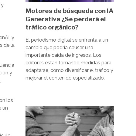
 y
Motores de búsqueda con IA
Generativa ¿Se perderá el
tráfico orgánico?
enAI, y
El periodismo digital se enfrenta a un
s de la
cambio que podría causar una
importante caída de ingresos. Los
editores están tomando medidas para
cuencia
adaptarse, como diversificar el tráfico y
ción y
mejorar el contenido especializado.
,
on los
e un
Image
ículo,