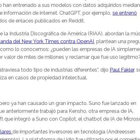
o han entrenado a sus modelos con datos adquiridos media
 información de internet. ChatGPT, por ejemplo,
se entrenó
os de enlaces publicados en Reddit.
la Industria Discográfica de América (RIAA), abordan la mús
anda del New York Times contra OpenAI
, plantean una preg
l como lo conocemos: ¿pueden las empresas de IA simpleme
or valor de miles de millones y reclamar que fue uso legítimo
raviesa todo tipo de industrias diferentes”, dijo
Paul Fakler
, 
za en casos de propiedad intelectual.
pero ya han causado un gran impacto. Suno fue lanzado en
e anteriormente trabajó para Kensho, otra empresa de IA.
 que integró a Suno con Copilot, el chatbot de IA de Microso
lares
de importantes inversores en tecnología (Andreessen
ejemplo). La plataforma de Udio fue utilizada por el comedi