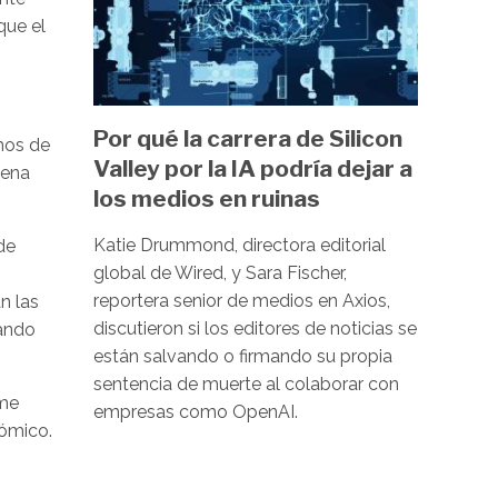
que el
Por qué la carrera de Silicon
chos de
Valley por la IA podría dejar a
uena
los medios en ruinas
Katie Drummond, directora editorial
de
global de Wired, y Sara Fischer,
reportera senior de medios en Axios,
n las
discutieron si los editores de noticias se
nando
están salvando o firmando su propia
sentencia de muerte al colaborar con
rme
empresas como OpenAI.
nómico.