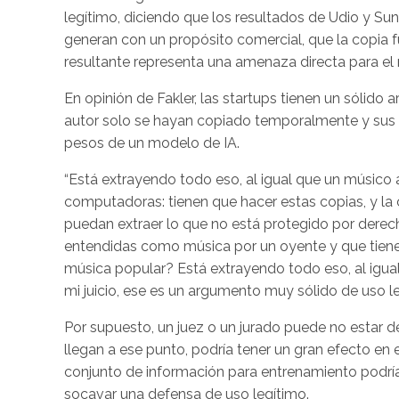
legítimo, diciendo que los resultados de Udio y Su
generan con un propósito comercial, que la copia fu
resultante representa una amenaza directa para el 
En opinión de Fakler, las startups tienen un sólid
autor solo se hayan copiado temporalmente y sus ca
pesos de un modelo de IA.
“Está extrayendo todo eso, al igual que un músico
computadoras: tienen que hacer estas copias, y l
puedan extraer lo que no está protegido por derec
entendidas como música por un oyente y que tien
música popular? Está extrayendo todo eso, al igua
mi juicio, ese es un argumento muy sólido de uso legí
Por supuesto, un juez o un jurado puede no estar d
llegan a ese punto, podría tener un gran efecto en
conjunto de información para entrenamiento podría
socavar una defensa de uso legítimo.