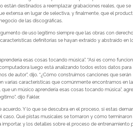
no están destinados a reemplazar grabaciones reales, que se
e extensa en lugar de selectiva, y finalmente, que el produc
negocio de las discográficas.
o argumento de uso legítimo siempre que las obras con derech
racterísticas definitorias se hayan extraído y abstraído en l
 aprendería esas cosas tocando música”. “Así es como funcion
a computadora luego está analizando todos estos datos para
hos de autor”, dijo. “¿Cómo construimos canciones que serán
en varias características que comúnmente encontramos en la
l que un músico aprendería esas cosas tocando música”, agre
timo”, dijo Fakler.
e acuerdo. Y lo que se descubra en el proceso, si estas dem
 el caso. Qué pistas musicales se tomaron y cómo terminaron 
 importar, y los detalles sobre el proceso de entrenamiento 