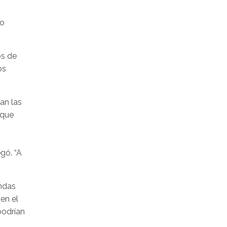
to
os de
os
an las
 que
gó. “A
andas
en el
podrían