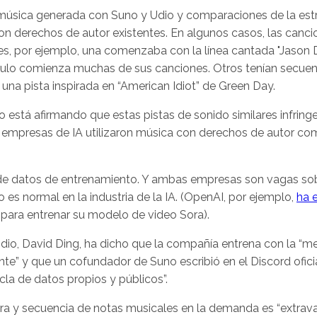
música generada con Suno y Udio y comparaciones de la est
on derechos de autor existentes. En algunos casos, las canci
es, por ejemplo, una comenzaba con la línea cantada "Jason 
rulo comienza muchas de sus canciones. Otros tenían secuen
una pista inspirada en “American Idiot” de Green Day.
 está afirmando que estas pistas de sonido similares infring
s empresas de IA utilizaron música con derechos de autor c
 de datos de entrenamiento. Y ambas empresas son vagas sob
es normal en la industria de la IA. (OpenAI, por ejemplo,
ha 
 para entrenar su modelo de video Sora).
io, David Ding, ha dicho que la compañía entrena con la “me
te” y que un cofundador de Suno escribió en el Discord oficia
a de datos propios y públicos”.
tura y secuencia de notas musicales en la demanda es “extrav