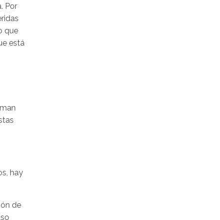
. Por
ridas
o que
ue está
ulman
stas
os, hay
ión de
uso