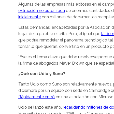
Algunas de las empresas más exitosas en el camp
extracción no autorizada
de enormes cantidades de
inicialmente
con millones de documentos recopilad
Estas demandas, encabezadas por la Asociación de 
lugar de la palabra escrita. Pero, al igual que
la dem
que podría remodelar el panorama tecnológico ta
tomar lo que quieran, convertirlo en un producto p
“Ese es el tema clave que debe resolverse porque at
la firma de abogados Mayer Brown que se especiali
¿Qué son Udio y Suno?
Tanto Udio como Suno son relativamente nuevos, 
diciembre por un equipo con sede en Cambridge qu
Rápidamente entró
en una asociación con Microsoft
Udio se lanzó este año,
recaudando millones de dó
Horowitz) y en la música (Will.i.am y Common, por 