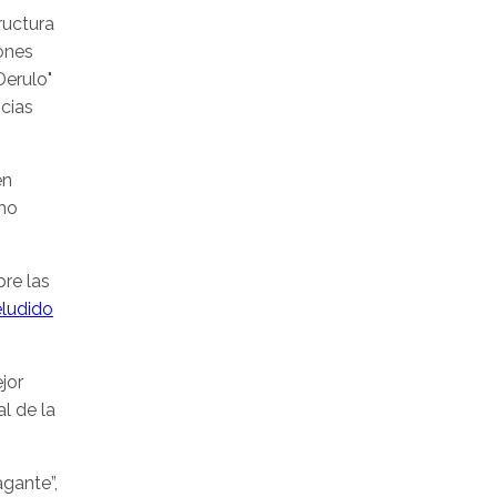
ructura
ones
Derulo"
cias
en
omo
re las
eludido
jor
l de la
agante”,