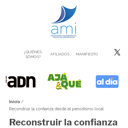
Pasar
al
contenido
principal
¿QUIÉNES
AFILIADOS
MANIFIESTO
SOMOS?
Inicio
Sobrescribir
Reconstruir la confianza desde el periodismo local
enlaces
Reconstruir la confianza