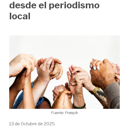
de
desde el periodismo
ayuda
local
a
la
Image
navegación
Fuente: Freepik
13 de Octubre de 2025