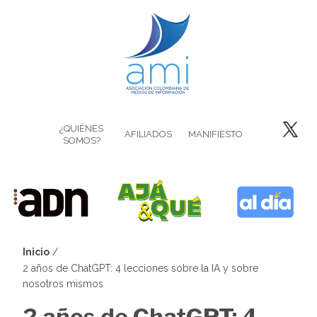
Pasar
al
contenido
principal
¿QUIÉNES
AFILIADOS
MANIFIESTO
SOMOS?
Inicio
Sobrescribir
2 años de ChatGPT: 4 lecciones sobre la IA y sobre
nosotros mismos
enlaces
2 años de ChatGPT: 4