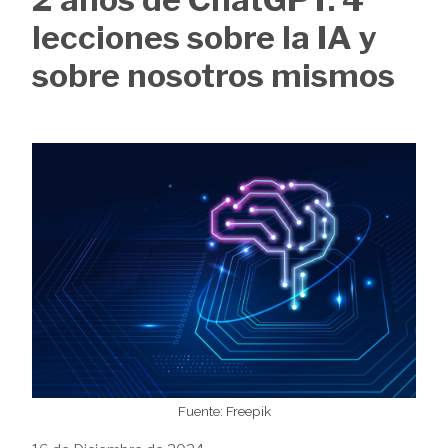
de
lecciones sobre la IA y
ayuda
sobre nosotros mismos
a
la
Image
navegación
Fuente: Freepik