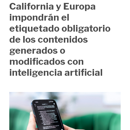
de
California y Europa
ayuda
impondrán el
a
etiquetado obligatorio
la
de los contenidos
navegación
generados o
modificados con
inteligencia artificial
Image