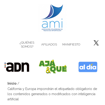
Pasar
al
contenido
principal
¿QUIÉNES
AFILIADOS
MANIFIESTO
SOMOS?
Inicio
Sobrescribir
California y Europa impondrán el etiquetado obligatorio de
los contenidos generados o modificados con inteligencia
enlaces
artificial