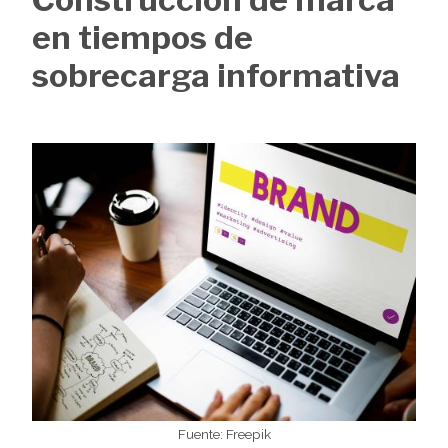
de
en tiempos de
ayuda
sobrecarga informativa
a
la
Image
navegación
Fuente: Freepik