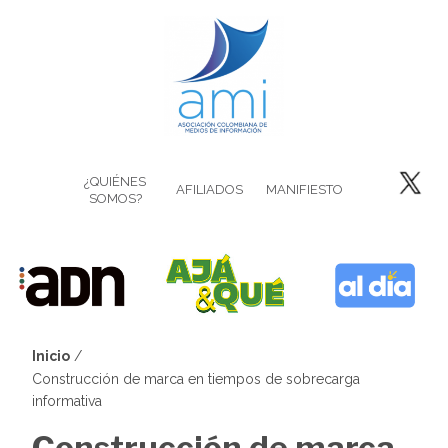
Pasar
al
contenido
principal
¿QUIÉNES
AFILIADOS
MANIFIESTO
SOMOS?
Inicio
Sobrescribir
Construcción de marca en tiempos de sobrecarga
informativa
enlaces
Construcción de marca