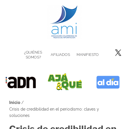
Pasar
al
contenido
principal
¿QUIÉNES
AFILIADOS
MANIFIESTO
SOMOS?
Inicio
Sobrescribir
Crisis de credibilidad en el periodismo: claves y
soluciones
enlaces
Crisis de credibilidad en