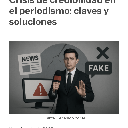
de
el periodismo: claves y
ayuda
soluciones
a
la
Image
navegación
Fuente: Generado por IA