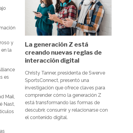
ajo
rmación
uroso y
La generación Z está
 en la
creando nuevas reglas de
interacción digital
lliance
Christy Tanner, presidenta de Swerve
as es
SportsConnect, presentó una
investigación que ofrece claves para
comprender cómo la generación Z
d Mail,
está transformando las formas de
é Nast,
descubrir, consumir y relacionarse con
tículos
el contenido digital.
das