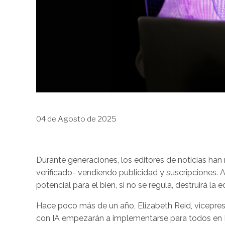
04 de Agosto de 2025
Durante generaciones, los editores de noticias ha
verificado- vendiendo publicidad y suscripciones. Au
potencial para el bien, si no se regula, destruirá la
Hace poco más de un año, Elizabeth Reid, vicepre
con IA empezarán a implementarse para todos en EE