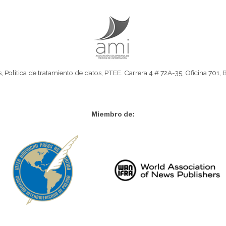
s
,
Política de tratamiento de datos
,
PTEE.
Carrera 4 # 72A-35, Oficina 701, 
Miembro de: