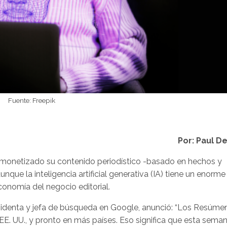
Fuente: Freepik
Por: Paul D
n monetizado su contenido periodístico -basado en hechos y
nque la inteligencia artificial generativa (IA) tiene un enorme
 economía del negocio editorial.
sidenta y jefa de búsqueda en Google, anunció: “Los Resúme
. UU., y pronto en más países. Eso significa que esta seman