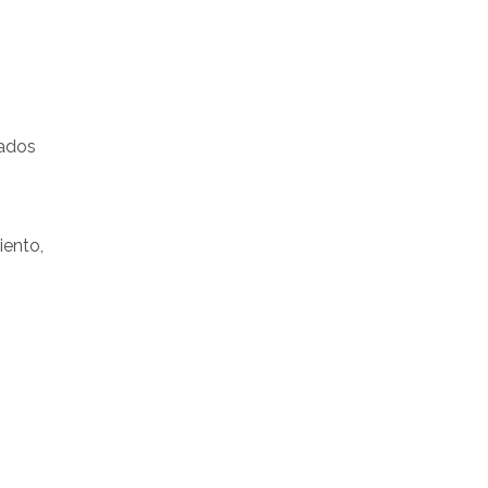
tados
iento,