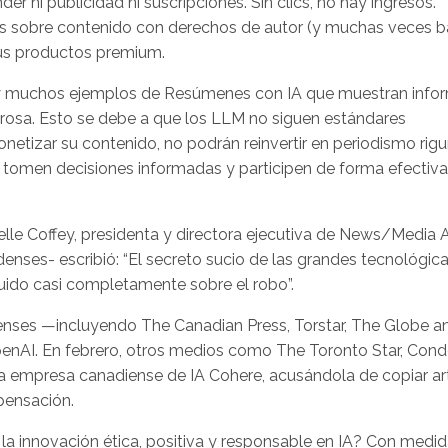
der ni publicidad ni suscripciones. Sin clics, no hay ingresos.
os sobre contenido con derechos de autor (y muchas veces b
sus productos premium.
hay muchos ejemplos de Resúmenes con IA que muestran info
ligrosa. Esto se debe a que los LLM no siguen estándares
netizar su contenido, no podrán reinvertir en periodismo rig
as tomen decisiones informadas y participen de forma efectiva
lle Coffey, presidenta y directora ejecutiva de News/Media A
enses- escribió: “El secreto sucio de las grandes tecnológic
ruido casi completamente sobre el robo”.
ses —incluyendo The Canadian Press, Torstar, The Globe an
. En febrero, otros medios como The Toronto Star, Cond
 empresa canadiense de IA Cohere, acusándola de copiar ar
pensación.
a innovación ética, positiva y responsable en IA? Con medi