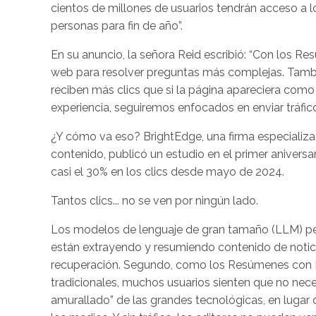
cientos de millones de usuarios tendrán acceso a 
personas para fin de año”.
En su anuncio, la señora Reid escribió: “Con los Re
web para resolver preguntas más complejas. Tamb
reciben más clics que si la página apareciera com
experiencia, seguiremos enfocados en enviar tráfico
¿Y cómo va eso? BrightEdge, una firma especializ
contenido, publicó un estudio en el primer aniver
casi el 30% en los clics desde mayo de 2024.
Tantos clics... no se ven por ningún lado.
Los modelos de lenguaje de gran tamaño (LLM) perj
están extrayendo y resumiendo contenido de notic
recuperación. Segundo, como los Resúmenes con 
tradicionales, muchos usuarios sienten que no necesit
amurallado” de las grandes tecnológicas, en lugar de 