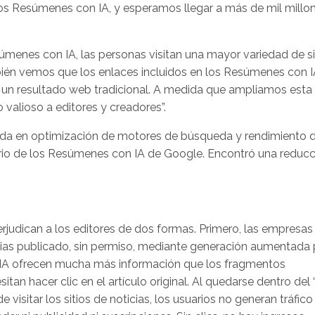
los Resúmenes con IA, y esperamos llegar a más de mil millo
súmenes con IA, las personas visitan una mayor variedad de si
ién vemos que los enlaces incluidos en los Resúmenes con 
o un resultado web tradicional. A medida que ampliamos esta
 valioso a editores y creadores”.
ada en optimización de motores de búsqueda y rendimiento 
sario de los Resúmenes con IA de Google. Encontró una reduc
udican a los editores de dos formas. Primero, las empresas
ias publicado, sin permiso, mediante generación aumentada 
IA ofrecen mucha más información que los fragmentos
an hacer clic en el artículo original. Al quedarse dentro del “
visitar los sitios de noticias, los usuarios no generan tráfico