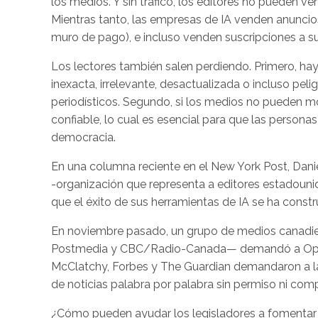
los medios. Y sin tráfico, los editores no pueden ven
Mientras tanto, las empresas de IA venden anunci
muro de pago), e incluso venden suscripciones a 
Los lectores también salen perdiendo. Primero, 
inexacta, irrelevante, desactualizada o incluso pe
periodísticos. Segundo, si los medios no pueden mo
confiable, lo cual es esencial para que las person
democracia.
En una columna reciente en el New York Post, Danie
-organización que representa a editores estadounid
que el éxito de sus herramientas de IA se ha const
En noviembre pasado, un grupo de medios canadien
Postmedia y CBC/Radio-Canada— demandó a OpenAI
McClatchy, Forbes y The Guardian demandaron a la
de noticias palabra por palabra sin permiso ni com
¿Cómo pueden ayudar los legisladores a fomentar l