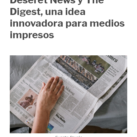
de
Digest, una idea
ayuda
innovadora para medios
a
impresos
la
navegación
Image