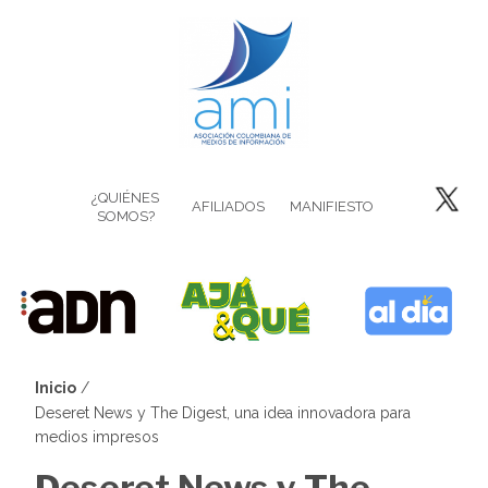
Pasar
al
contenido
principal
¿QUIÉNES
AFILIADOS
MANIFIESTO
SOMOS?
Inicio
Sobrescribir
Deseret News y The Digest, una idea innovadora para
medios impresos
enlaces
Deseret News y The