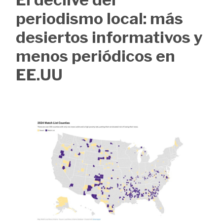
de
periodismo local: más
ayuda
desiertos informativos y
a
menos periódicos en
la
EE.UU
navegación
Image