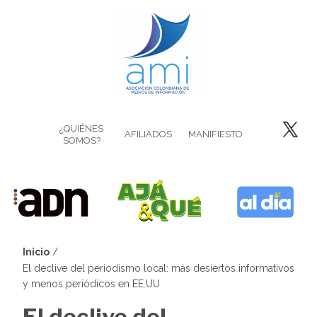
Pasar
al
contenido
principal
¿QUIÉNES
AFILIADOS
MANIFIESTO
SOMOS?
Inicio
Sobrescribir
El declive del periodismo local: más desiertos informativos
y menos periódicos en EE.UU
enlaces
El declive del