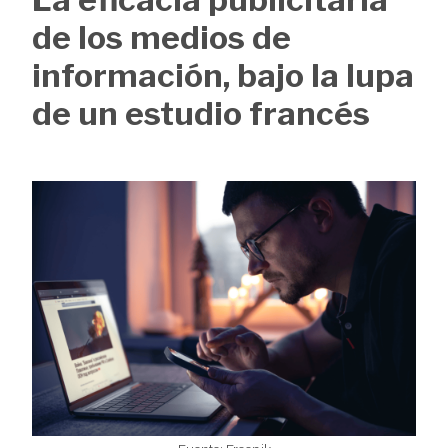
de
de los medios de
ayuda
información, bajo la lupa
a
de un estudio francés
la
navegación
Image