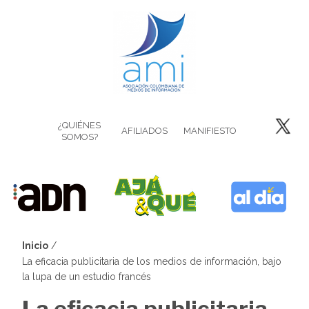
Pasar
al
contenido
principal
¿QUIÉNES
AFILIADOS
MANIFIESTO
SOMOS?
Inicio
Sobrescribir
La eficacia publicitaria de los medios de información, bajo
la lupa de un estudio francés
enlaces
La eficacia publicitaria