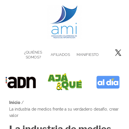
Pasar
al
contenido
principal
¿QUIÉNES
AFILIADOS
MANIFIESTO
SOMOS?
Inicio
Sobrescribir
La industria de medios frente a su verdadero desafío, crear
valor
enlaces
La industria de medios