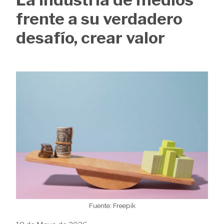
de
frente a su verdadero
ayuda
desafío, crear valor
a
la
Image
navegación
Fuente: Freepik