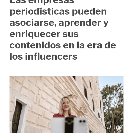
de
periodísticas pueden
ayuda
asociarse, aprender y
a
enriquecer sus
la
contenidos en la era de
navegación
los influencers
Image