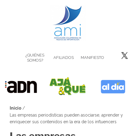
Pasar
al
contenido
principal
¿QUIÉNES
AFILIADOS
MANIFIESTO
SOMOS?
Inicio
Sobrescribir
Las empresas periodísticas pueden asociarse, aprender y
enriquecer sus contenidos en la era de los influencers
enlaces
Las empresas