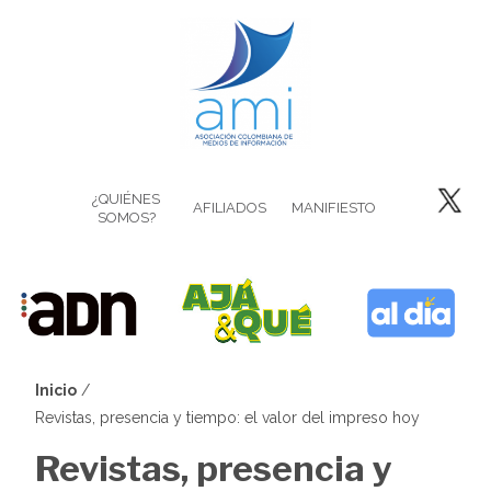
Pasar
al
contenido
principal
¿QUIÉNES
AFILIADOS
MANIFIESTO
SOMOS?
Inicio
Sobrescribir
Revistas, presencia y tiempo: el valor del impreso hoy
enlaces
Revistas, presencia y