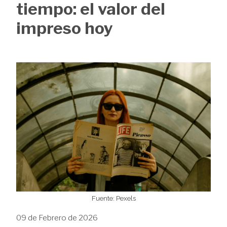
de
tiempo: el valor del
ayuda
impreso hoy
a
la
Image
navegación
Fuente: Pexels
09 de Febrero de 2026