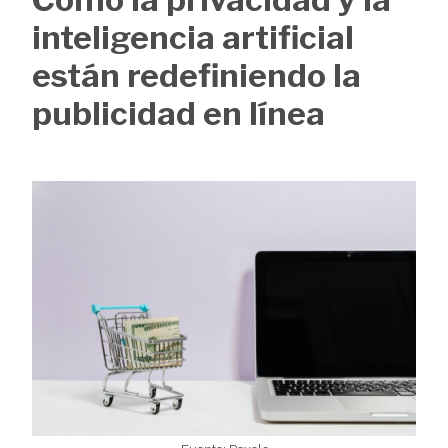
de
inteligencia artificial
ayuda
están redefiniendo la
a
publicidad en línea
la
navegación
Image