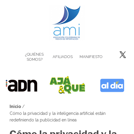
Pasar
al
contenido
principal
¿QUIÉNES
AFILIADOS
MANIFIESTO
SOMOS?
Inicio
Sobrescribir
Cómo la privacidad y la inteligencia artificial están
redefiniendo la publicidad en línea
enlaces
Cómo la privacidad y la