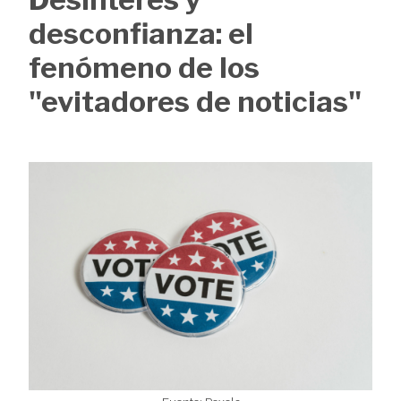
de
desconfianza: el
ayuda
fenómeno de los
a
"evitadores de noticias"
la
navegación
Image