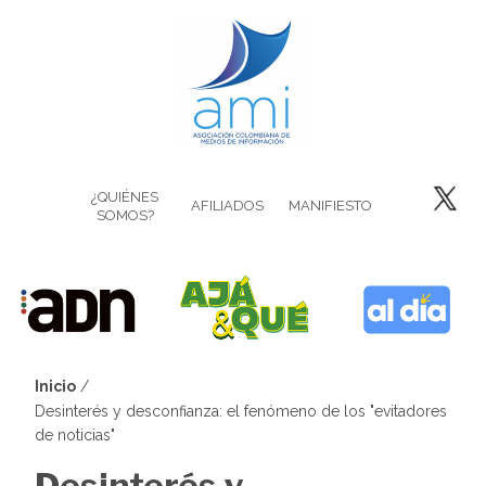
Pasar
al
contenido
principal
¿QUIÉNES
AFILIADOS
MANIFIESTO
SOMOS?
Inicio
Sobrescribir
Desinterés y desconfianza: el fenómeno de los "evitadores
de noticias"
enlaces
Desinterés y