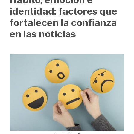
de
identidad: factores que
ayuda
fortalecen la confianza
a
en las noticias
la
navegación
Image