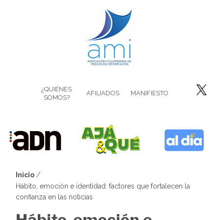
Pasar
al
contenido
principal
¿QUIÉNES
AFILIADOS
MANIFIESTO
SOMOS?
Inicio
Sobrescribir
Hábito, emoción e identidad: factores que fortalecen la
confianza en las noticias
enlaces
Hábito, emoción e